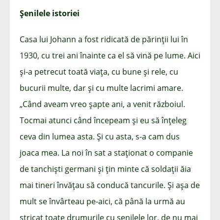
Șenilele istoriei
Casa lui Johann a fost ridicată de părinții lui în
1930, cu trei ani înainte ca el să vină pe lume. Aici
și-a petrecut toată viața, cu bune și rele, cu
bucurii multe, dar și cu multe lacrimi amare.
„Când aveam vreo șapte ani, a venit războiul.
Tocmai atunci când începeam și eu să înțeleg
ceva din lumea asta. Și cu asta, s-a cam dus
joaca mea. La noi în sat a staționat o companie
de tanchiști germani și țin minte că soldații ăia
mai tineri învățau să conducă tancurile. Și așa de
mult se învârteau pe-aici, că până la urmă au
stricat toate drumurile cu șenilele lor, de nu mai