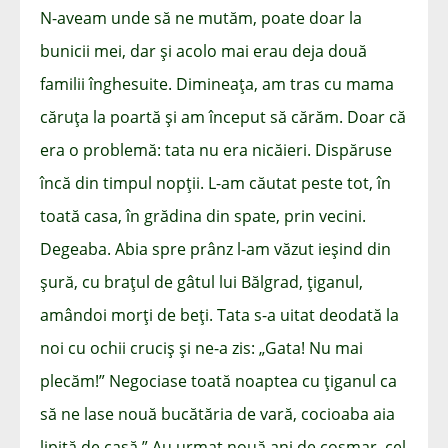
N-aveam unde să ne mutăm, poate doar la
bunicii mei, dar și acolo mai erau deja două
familii înghesuite. Dimineața, am tras cu mama
căruța la poartă și am început să cărăm. Doar că
era o problemă: tata nu era nicăieri. Dispăruse
încă din timpul nopții. L-am căutat peste tot, în
toată casa, în grădina din spate, prin vecini.
Degeaba. Abia spre prânz l-am văzut ieșind din
șură, cu brațul de gâtul lui Bălgrad, țiganul,
amândoi morți de beți. Tata s-a uitat deodată la
noi cu ochii cruciș și ne-a zis: „Gata! Nu mai
plecăm!” Negociase toată noaptea cu țiganul ca
să ne lase nouă bucătăria de vară, cocioaba aia
lipită de casă.” Au urmat nouă ani de coșmar, cel