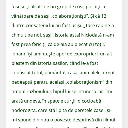
fusese „călcat” de un grup de ruși, porniți la
vânătoare de sași „colaboraționiști”. Și că 12
dintre consătenii lui au fost uciși. „Tare rău ne-a
chinuit pe noi, sașii, istoria asta! Niciodată n-am
fost prea fericiți, că de-aia au plecat cu toții.”
Johann își amintește apoi de exproprieri, un alt
blestem din istoria sașilor, când le-a fost
confiscat totul, pământul, casa, animalele, drept
pedeapsă pentru același „colaboraționism” din
timpul războiului. Chipul lui se întunecă iar. Îmi
arată undeva, în spatele curții, o cocioabă
hodorogită, care stă lipită de peretele casei, și-
mi spune din nou o poveste desprinsă din filmul