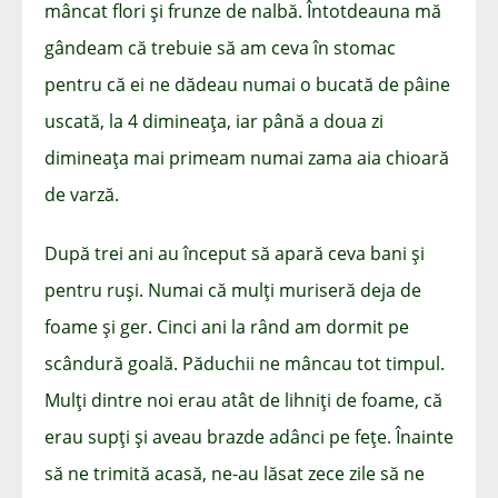
mâncat flori și frunze de nalbă. Întotdeauna mă
gândeam că trebuie să am ceva în stomac
pentru că ei ne dădeau numai o bucată de pâine
uscată, la 4 dimineața, iar până a doua zi
dimineața mai primeam numai zama aia chioară
de varză.
După trei ani au început să apară ceva bani și
pentru ruși. Numai că mulți muriseră deja de
foame și ger. Cinci ani la rând am dormit pe
scândură goală. Păduchii ne mâncau tot timpul.
Mulți dintre noi erau atât de lihniți de foame, că
erau supți și aveau brazde adânci pe fețe. Înainte
să ne trimită acasă, ne-au lăsat zece zile să ne