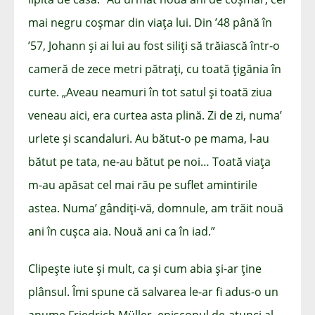
mai negru coșmar din viața lui. Din ’48 până în
’57, Johann și ai lui au fost siliți să trăiască într-o
cameră de zece metri pătrați, cu toată țigănia în
curte. „Aveau neamuri în tot satul și toată ziua
veneau aici, era curtea asta plină. Zi de zi, numa’
urlete și scandaluri. Au bătut-o pe mama, l-au
bătut pe tata, ne-au bătut pe noi… Toată viața
m-au apăsat cel mai rău pe suflet amintirile
astea. Numa’ gândiți-vă, domnule, am trăit nouă
ani în cușca aia. Nouă ani ca în iad.”
Clipește iute și mult, ca și cum abia și-ar ține
plânsul. Îmi spune că salvarea le-ar fi adus-o un
anume Friedrich Müller, episcopul de-atunci al