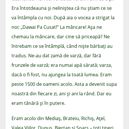
Era întotdeauna și neliniștea că nu știam ce se
va întâmpla cu noi. După aia o vocea a strigat la
noi: „Dawai Pa Cusat!” La mâncare! Așa ne
chemau la mâncare, dar cine să priceapă? Ne
întrebam ce se întâmplă, când niște bărbați au
tradus. Ne-au dat zamă de varză, dar fără
frunzele de varză; era numai apă sărată; varza,
dacă o fi fost, nu ajungea la toată lumea. Eram
peste 1500 de oameni acolo. Asta a devenit supa
noastră din fiecare zi, ani și ani la rând. Dar eu
eram tânără și în putere.
Eram acolo din Mediaș, Brateiu, Richiș, Ațel,
Valea Viilor, Dupuș, Biertan și Șoarș – toți tineri