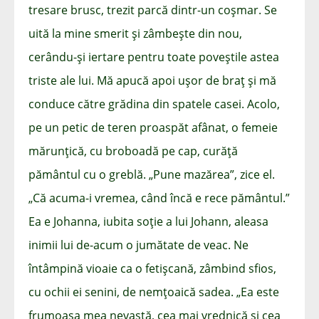
tresare brusc, trezit parcă dintr-un coșmar. Se
uită la mine smerit și zâmbește din nou,
cerându-și iertare pentru toate poveștile astea
triste ale lui. Mă apucă apoi ușor de braț și mă
conduce către grădina din spatele casei. Acolo,
pe un petic de teren proaspăt afânat, o femeie
mărunțică, cu broboadă pe cap, curăță
pământul cu o greblă. „Pune mazărea”, zice el.
„Că acuma-i vremea, când încă e rece pământul.”
Ea e Johanna, iubita soție a lui Johann, aleasa
inimii lui de-acum o jumătate de veac. Ne
întâmpină vioaie ca o fetișcană, zâmbind sfios,
cu ochii ei senini, de nemțoaică sadea. „Ea este
frumoasa mea nevastă, cea mai vrednică și cea