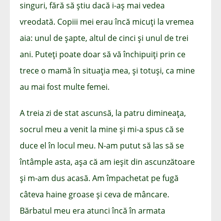
singuri, fără să știu dacă i-aș mai vedea
vreodată. Copiii mei erau încă micuți la vremea
aia: unul de șapte, altul de cinci și unul de trei
ani. Puteți poate doar să vă închipuiți prin ce
trece o mamă în situația mea, și totuși, ca mine
au mai fost multe femei.
A treia zi de stat ascunsă, la patru dimineața,
socrul meu a venit la mine și mi-a spus că se
duce el în locul meu. N-am putut să las să se
întâmple asta, așa că am ieșit din ascunzătoare
și m-am dus acasă. Am împachetat pe fugă
câteva haine groase și ceva de mâncare.
Bărbatul meu era atunci încă în armata