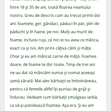
între 18 și 35 de ani, toată floarea neamului
nostru. Greu de descris cum au trecut primii doi
ani: foamete, ger, gândaci, păduci în păr, plin de
păduchi și în haine, pe noi. Mulți au murit de
foame, inclusiv ruși, că nici ei nu avea ce mânca,
exact ca și noi. Am prins câțiva câini și mâțe.
Chiar și eu am mâncat carne de mâță. Foamea
doare, de foame te dor toate. Timp de trei ani
ne-au dat să mâncăm numai și numai aceeași
zamă sărată. Mai ales bărbații se îmbolnăveau,
pentru că femeile altfel își purtau de grijă și
îndurau. Vedeam cum bărbații smulgeau iarbă,
ca să-și potolească foamea. Așa era. Și eu am