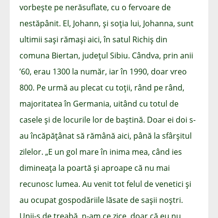
vorbește pe nerăsuflate, cu o fervoare de
nestăpânit. El, Johann, și soția lui, Johanna, sunt
ultimii sași rămași aici, în satul Richiș din
comuna Biertan, județul Sibiu. Cândva, prin anii
’60, erau 1300 la număr, iar în 1990, doar vreo
800. Pe urmă au plecat cu toții, rând pe rând,
majoritatea în Germania, uitând cu totul de
casele și de locurile lor de baștină. Doar ei doi s-
au încăpățânat să rămână aici, până la sfârșitul
zilelor. „E un gol mare în inima mea, când ies
dimineața la poartă și aproape că nu mai
recunosc lumea. Au venit tot felul de venetici și
au ocupat gospodăriile lăsate de sașii noștri.
Unii-s de treabă, n-am ce zice, doar că eu nu