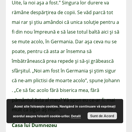
Uite, la noi așa a fost.” Singura lor durere va
rămâne despărțirea de copii. Se văd parcă tot
mai rar și știu amândoi că unica soluție pentru a
fi din nou împreună e să lase totul baltă aici și să
se mute acolo, în Germania. Dar așa ceva nu se
poate, pentru că asta ar însemna să
îmbătrânească prea repede și să-și grăbească
sfârșitul. „Noi am fost în Germania și știm sigur
că ne-am plictisi de moarte acolo”, spune Johann
. „Ce să fac acolo fără biserica mea, fără
pământul ăsta al meu? Vă spun eu ce-ar fi: mai
Acest site foloseşte cookies. Navigând în continuare vă exprimaţi
mult ca sigur aș muri.”
Sunt de Acord
acordul asupra folosirii cookie-urilor.
Detalii
Casa lui Dumnezeu