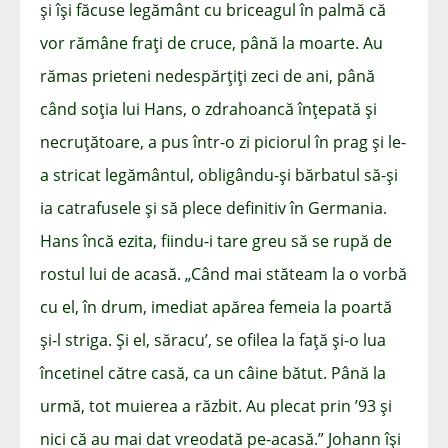
și își făcuse legământ cu briceagul în palmă că
vor rămâne frați de cruce, până la moarte. Au
rămas prieteni nedespărțiți zeci de ani, până
când soția lui Hans, o zdrahoancă înțepată și
necruțătoare, a pus într-o zi piciorul în prag și le-
a stricat legământul, obligându-și bărbatul să-și
ia catrafusele și să plece definitiv în Germania.
Hans încă ezita, fiindu-i tare greu să se rupă de
rostul lui de acasă. „Când mai stăteam la o vorbă
cu el, în drum, imediat apărea femeia la poartă
și-l striga. Și el, săracu’, se ofilea la față și-o lua
încetinel către casă, ca un câine bătut. Până la
urmă, tot muierea a răzbit. Au plecat prin ’93 și
nici că au mai dat vreodată pe-acasă.” Johann își