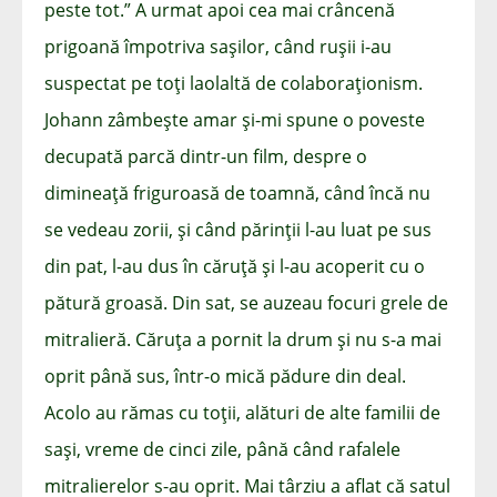
peste tot.” A urmat apoi cea mai crâncenă
prigoană împotriva sașilor, când rușii i-au
suspectat pe toți laolaltă de colaboraționism.
Johann zâmbește amar și-mi spune o poveste
decupată parcă dintr-un film, despre o
dimineață friguroasă de toamnă, când încă nu
se vedeau zorii, și când părinții l-au luat pe sus
din pat, l-au dus în căruță și l-au acoperit cu o
pătură groasă. Din sat, se auzeau focuri grele de
mitralieră. Căruța a pornit la drum și nu s-a mai
oprit până sus, într-o mică pădure din deal.
Acolo au rămas cu toții, alături de alte familii de
sași, vreme de cinci zile, până când rafalele
mitralierelor s-au oprit. Mai târziu a aflat că satul