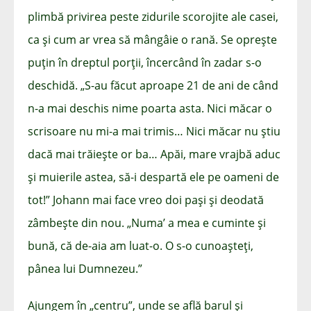
plimbă privirea peste zidurile scorojite ale casei,
ca și cum ar vrea să mângâie o rană. Se oprește
puțin în dreptul porții, încercând în zadar s-o
deschidă. „S-au făcut aproape 21 de ani de când
n-a mai deschis nime poarta asta. Nici măcar o
scrisoare nu mi-a mai trimis… Nici măcar nu știu
dacă mai trăiește or ba… Apăi, mare vrajbă aduc
și muierile astea, să-i despartă ele pe oameni de
tot!” Johann mai face vreo doi pași și deodată
zâmbește din nou. „Numa’ a mea e cuminte și
bună, că de-aia am luat-o. O s-o cunoașteți,
pânea lui Dumnezeu.”
Ajungem în „centru”, unde se află barul și