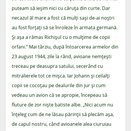
puteam să ieșim nici cu căruța din curte. Dar
necazul ăl mare a fost că mulți sași de-ai noștri
au fost forțați să se înroleze în armata germană.
Și așa a rămas Richișul cu o mulțime de copii
orfani.” Mai târziu, după întoarcerea armelor din
23 august 1944, zile la rând, avioane nemțești
treceau pe deasupra satului, secerând cu
mitralierele tot ce mișca. Iar Johann și ceilalți
copii se cocoțau pe dealurile din jur și cum
vedeau un avion că se apropie, începeau să
fluture de zor niște batiste albe. „Nici acum nu
înțeleg cum de ne lăsau părinții să plecăm așa,
de capul nostru, când avioanele alea ciuruiau