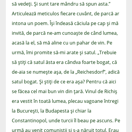
să vedeți. Și sunt tare mândru să spun asta.”
Articulează meticulos fiecare cuvânt, de parcă ar
intona un poem. Își îndeasă căciula pe cap și mă
invită, de parcă ne-am cunoaște de când lumea,
acasă la el, să mă aline cu un pahar de vin. Pe
urmă, îmi promite să-mi arate și satul. „Trebuie
să știți că satul ăsta era cândva foarte bogat, că
de-aia se numește așa, de la „Reichesdorf”, adică
satul bogat. Și știți de ce era așa? Pentru că aici
se făcea cel mai bun vin din țară. Vinul de Richiș
era vestit în toată lumea, plecau vagoane întregi
la București, la Budapesta și chiar la
Constantinopol, unde turcii îl beau pe ascuns. Pe
urmă au venit comuniștii și s-a năruit totul. Erau