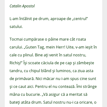
Catalin Apostol
L-am întâlnit pe drum, aproape de „centrul”
satului.
Tocmai cumpărase o pâine mare cât roata
carului. „Guten Tag, mein Herr! Uite, v-am ieșit în
cale cu plinul. Bine ați venit în satul nostru,
Richiș!” Își scoate căciula de pe cap și zâmbește
tandru, cu chipul blând și luminos, ca ziua asta
de primăvară. Nici măcar nu i-am spus cine sunt
și ce caut aici. Pentru el nu contează. Îmi strânge
mâna cu bucurie. „Vă asigur că a meritat să
bateți atâta drum. Satul nostru nu-i ca oricare, o