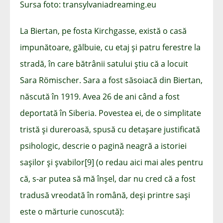
Sursa foto: transylvaniadreaming.eu
La Biertan, pe fosta Kirchgasse, există o casă
impunătoare, gălbuie, cu etaj și patru ferestre la
stradă, în care bătrânii satului știu că a locuit
Sara Römischer. Sara a fost săsoiacă din Biertan,
născută în 1919. Avea 26 de ani când a fost
deportată în Siberia. Povestea ei, de o simplitate
tristă și dureroasă, spusă cu detașare justificată
psihologic, descrie o pagină neagră a istoriei
sașilor și șvabilor
[9]
(o redau aici mai ales pentru
că, s-ar putea să mă înșel, dar nu cred că a fost
tradusă vreodată în română, deși printre sași
este o mărturie cunoscută):