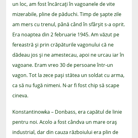
un loc, am fost încărcați în vagoanele de vite
mizerabile, pline de păduchi. Timp de șapte zile
am mers cu trenul, până când în sfârșit s-a oprit.
Era noaptea din 2 februarie 1945. Am văzut pe
fereastră și prin crăpăturile vagonului că ne
dădeau jos și ne amestecau, apoi ne urcau iar în
vagoane. Eram vreo 30 de persoane într-un
vagon. Tot la zece pași stătea un soldat cu arma,
ca să nu fugă nimeni. N-ar fi fost chip să scape
cineva.
Konstantinowka – Donbass, era capătul de linie
pentru noi. Acolo a fost cândva un mare oraș
industrial, dar din cauza războiului era plin de