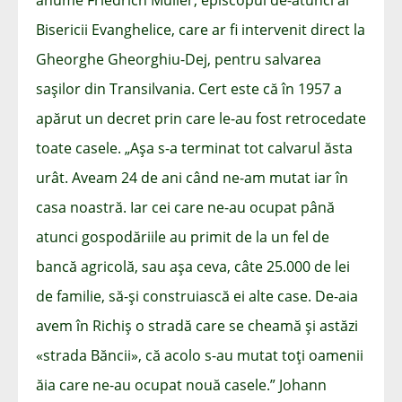
Bisericii Evanghelice, care ar fi intervenit direct la
Gheorghe Gheorghiu-Dej, pentru salvarea
sașilor din Transilvania. Cert este că în 1957 a
apărut un decret prin care le-au fost retrocedate
toate casele. „Așa s-a terminat tot calvarul ăsta
urât. Aveam 24 de ani când ne-am mutat iar în
casa noastră. Iar cei care ne-au ocupat până
atunci gospodăriile au primit de la un fel de
bancă agricolă, sau așa ceva, câte 25.000 de lei
de familie, să-și construiască ei alte case. De-aia
avem în Richiș o stradă care se cheamă și astăzi
«strada Băncii», că acolo s-au mutat toți oamenii
ăia care ne-au ocupat nouă casele.” Johann