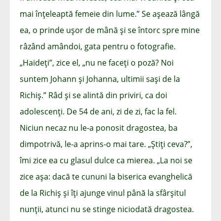
mai înțeleaptă femeie din lume.” Se așează lângă
ea, o prinde ușor de mână și se întorc spre mine
râzând amândoi, gata pentru o fotografie.
„Haideți”, zice el, „nu ne faceți o poză? Noi
suntem Johann și Johanna, ultimii sași de la
Richiș.” Râd și se alintă din priviri, ca doi
adolescenți. De 54 de ani, zi de zi, fac la fel.
Niciun necaz nu le-a ponosit dragostea, ba
dimpotrivă, le-a aprins-o mai tare. „Știți ceva?”,
îmi zice ea cu glasul dulce ca mierea. „La noi se
zice așa: dacă te cununi la biserica evanghelică
de la Richiș și îți ajunge vinul până la sfârșitul
nunții, atunci nu se stinge niciodată dragostea.