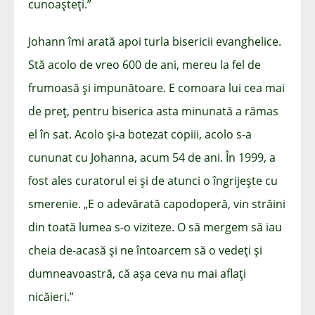
cunoașteți.”
Johann îmi arată apoi turla bisericii evanghelice.
Stă acolo de vreo 600 de ani, mereu la fel de
frumoasă și impunătoare. E comoara lui cea mai
de preț, pentru biserica asta minunată a rămas
el în sat. Acolo și-a botezat copiii, acolo s-a
cununat cu Johanna, acum 54 de ani. În 1999, a
fost ales curatorul ei și de atunci o îngrijește cu
smerenie. „E o adevărată capodoperă, vin străini
din toată lumea s-o viziteze. O să mergem să iau
cheia de-acasă și ne întoarcem să o vedeți și
dumneavoastră, că așa ceva nu mai aflați
nicăieri.”