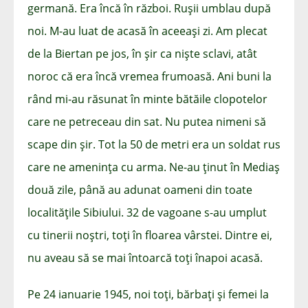
germană. Era încă în război. Rușii umblau după
noi. M-au luat de acasă în aceeași zi. Am plecat
de la Biertan pe jos, în șir ca niște sclavi, atât
noroc că era încă vremea frumoasă. Ani buni la
rând mi-au răsunat în minte bătăile clopotelor
care ne petreceau din sat. Nu putea nimeni să
scape din șir. Tot la 50 de metri era un soldat rus
care ne amenința cu arma. Ne-au ținut în Mediaș
două zile, până au adunat oameni din toate
localitățile Sibiului. 32 de vagoane s-au umplut
cu tinerii noștri, toți în floarea vârstei. Dintre ei,
nu aveau să se mai întoarcă toți înapoi acasă.
Pe 24 ianuarie 1945, noi toți, bărbați și femei la