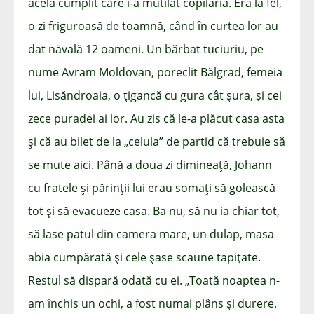
acela cumplit care i-a mutilat copilăria. Era la fel,
o zi friguroasă de toamnă, când în curtea lor au
dat năvală 12 oameni. Un bărbat tuciuriu, pe
nume Avram Moldovan, poreclit Bălgrad, femeia
lui, Lisăndroaia, o țigancă cu gura cât șura, și cei
zece puradei ai lor. Au zis că le-a plăcut casa asta
și că au bilet de la „celula” de partid că trebuie să
se mute aici. Până a doua zi dimineață, Johann
cu fratele și părinții lui erau somați să golească
tot și să evacueze casa. Ba nu, să nu ia chiar tot,
să lase patul din camera mare, un dulap, masa
abia cumpărată și cele șase scaune tapițate.
Restul să dispară odată cu ei. „Toată noaptea n-
am închis un ochi, a fost numai plâns și durere.