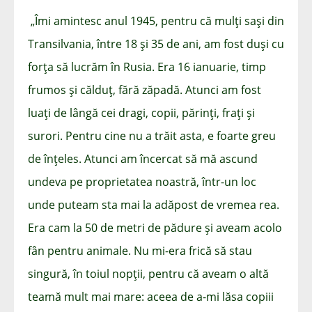
„Îmi amintesc anul 1945, pentru că mulți sași din
Transilvania, între 18 și 35 de ani, am fost duși cu
forța să lucrăm în Rusia. Era 16 ianuarie, timp
frumos și călduț, fără zăpadă. Atunci am fost
luați de lângă cei dragi, copii, părinți, frați și
surori. Pentru cine nu a trăit asta, e foarte greu
de înțeles. Atunci am încercat să mă ascund
undeva pe proprietatea noastră, într-un loc
unde puteam sta mai la adăpost de vremea rea.
Era cam la 50 de metri de pădure și aveam acolo
fân pentru animale. Nu mi-era frică să stau
singură, în toiul nopții, pentru că aveam o altă
teamă mult mai mare: aceea de a-mi lăsa copiii