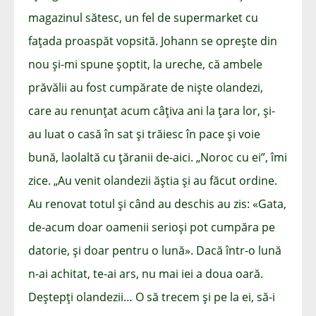
magazinul sătesc, un fel de supermarket cu
fațada proaspăt vopsită. Johann se oprește din
nou și-mi spune șoptit, la ureche, că ambele
prăvălii au fost cumpărate de niște olandezi,
care au renunțat acum câțiva ani la țara lor, și-
au luat o casă în sat și trăiesc în pace și voie
bună, laolaltă cu țăranii de-aici. „Noroc cu ei”, îmi
zice. „Au venit olandezii ăștia și au făcut ordine.
Au renovat totul și când au deschis au zis: «Gata,
de-acum doar oamenii serioși pot cumpăra pe
datorie, și doar pentru o lună». Dacă într-o lună
n-ai achitat, te-ai ars, nu mai iei a doua oară.
Deștepți olandezii… O să trecem și pe la ei, să-i