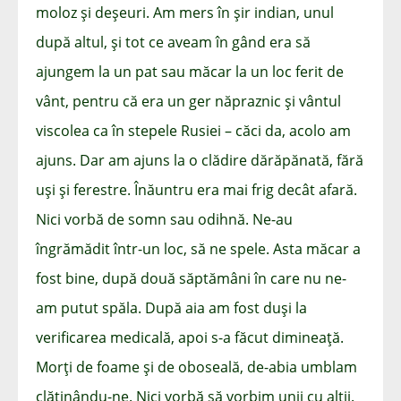
moloz și deșeuri. Am mers în șir indian, unul
după altul, și tot ce aveam în gând era să
ajungem la un pat sau măcar la un loc ferit de
vânt, pentru că era un ger năpraznic și vântul
viscolea ca în stepele Rusiei – căci da, acolo am
ajuns. Dar am ajuns la o clădire dărăpănată, fără
uși și ferestre. Înăuntru era mai frig decât afară.
Nici vorbă de somn sau odihnă. Ne-au
îngrămădit într-un loc, să ne spele. Asta măcar a
fost bine, după două săptămâni în care nu ne-
am putut spăla. După aia am fost duși la
verificarea medicală, apoi s-a făcut dimineață.
Morți de foame și de oboseală, de-abia umblam
clătinându-ne. Nici vorbă să vorbim unii cu alții.