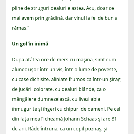
pline de struguri dealurile astea. Acu, doar ce
mai avem prin grădină, dar vinul la fel de bun a
rămas.”
Un gol în inimă
După atâtea ore de mers cu mașina, simt cum
alunec ușor într-un vis, într-o lume de poveste,
cu case dichisite, aliniate frumos ca într-un șirag
de jucării colorate, cu dealuri blânde, ca o
mângâiere dumnezeiască, cu livezi abia
înmugurite și îngeri cu chipuri de oameni. Pe cel
din fața mea îl cheamă Johann Schaas și are 81
de ani. Râde întruna, ca un copil poznaș, și