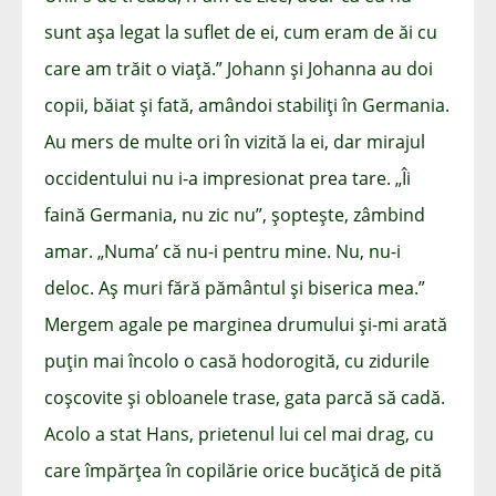
sunt așa legat la suflet de ei, cum eram de ăi cu
care am trăit o viață.” Johann și Johanna au doi
copii, băiat și fată, amândoi stabiliți în Germania.
Au mers de multe ori în vizită la ei, dar mirajul
occidentului nu i-a impresionat prea tare. „Îi
faină Germania, nu zic nu”, șoptește, zâmbind
amar. „Numa’ că nu-i pentru mine. Nu, nu-i
deloc. Aș muri fără pământul și biserica mea.”
Mergem agale pe marginea drumului și-mi arată
puțin mai încolo o casă hodorogită, cu zidurile
coșcovite și obloanele trase, gata parcă să cadă.
Acolo a stat Hans, prietenul lui cel mai drag, cu
care împărțea în copilărie orice bucățică de pită