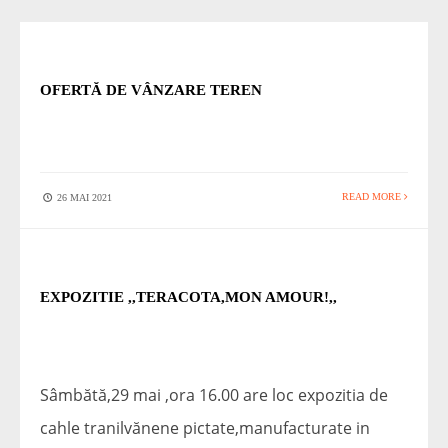
STIRI
OFERTĂ DE VÂNZARE TEREN
READ MORE
26 MAI 2021
STIRI
EXPOZITIE ,,TERACOTA,MON AMOUR!,,
Sâmbătă,29 mai ,ora 16.00 are loc expozitia de
cahle tranilvănene pictate,manufacturate in