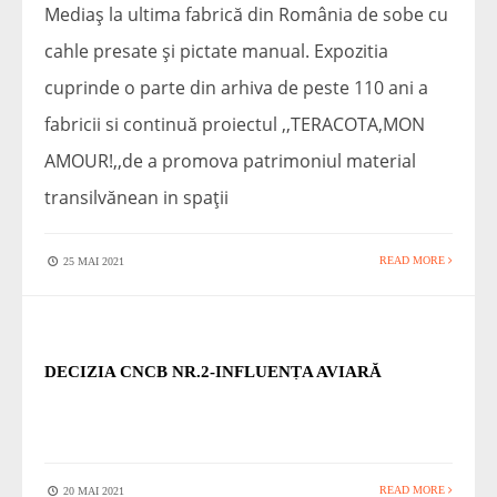
Mediaș la ultima fabrică din România de sobe cu
cahle presate și pictate manual. Expozitia
cuprinde o parte din arhiva de peste 110 ani a
fabricii si continuă proiectul ,,TERACOTA,MON
AMOUR!,,de a promova patrimoniul material
transilvănean in spații
READ MORE
25 MAI 2021
STIRI
DECIZIA CNCB NR.2-INFLUENȚA AVIARĂ
READ MORE
20 MAI 2021