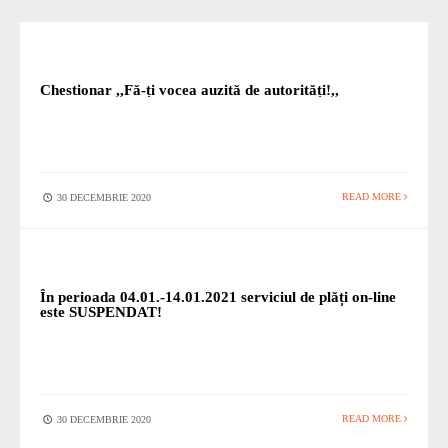
STIRI
Chestionar ,,Fă-ți vocea auzită de autorități!,,
READ MORE
30 DECEMBRIE 2020
STIRI
În perioada 04.01.-14.01.2021 serviciul de plăți on-line
este SUSPENDAT!
READ MORE
30 DECEMBRIE 2020