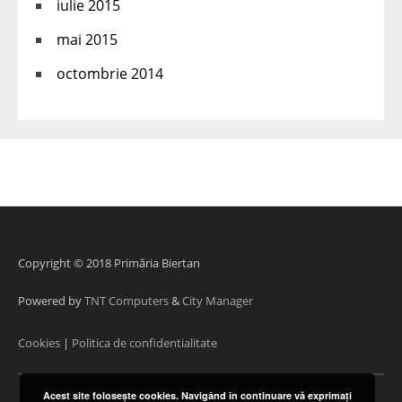
iulie 2015
mai 2015
octombrie 2014
Copyright © 2018 Primăria Biertan
Powered by
TNT Computers
&
City Manager
Cookies
|
Politica de confidentialitate
Acest site foloseşte cookies. Navigând în continuare vă exprimaţi