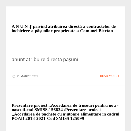
STIRI
A N U N Ț privind atribuirea directă a contractelor de
închiriere a pășunilor proprietate a Comunei Biertan
anunt atribuire directa pășuni
READ MORE
21 MARTIE 2025
STIRI
Prezentare proiect ,,Acordarea de trusouri pentru nou -
nascuti-cod SMISS-156834 /Prezentare proiect
,,Acordarea de pachete cu ajutoare alimentare in cadrul
POAD 2018-2021-Cod SMISS 125099