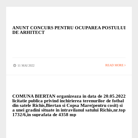
STIRI
ANUNT CONCURS PENTRU OCUPAREA POSTULUI
DE ARHITECT
READ MORE
11 MAI 2022
STIRI
COMUNA BIERTAN organizeaza in data de 20.05.2022
licitatie publica privind inchirierea terenurilor de fotbal
din satele Richis,Biertan si Copsa Mare(pentru cosit) si
a unei gradini situate in intravilanul satului Richis,nr.top
1732/6,in suprafata de 4358 mp