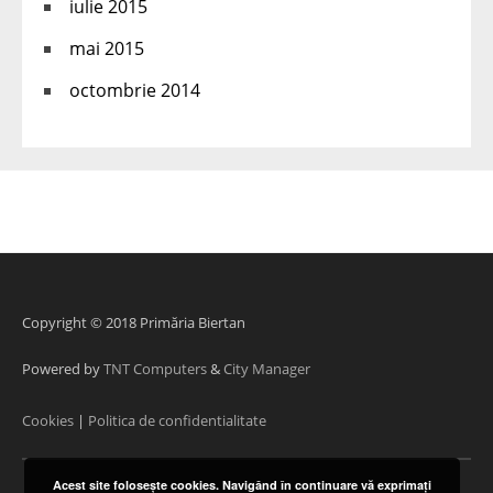
iulie 2015
mai 2015
octombrie 2014
Copyright © 2018 Primăria Biertan
Powered by
TNT Computers
&
City Manager
Cookies
|
Politica de confidentialitate
Acest site foloseşte cookies. Navigând în continuare vă exprimaţi