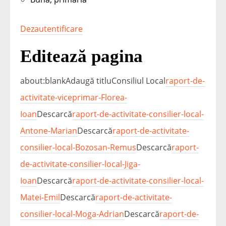
Dezautentificare
Editează pagina
about:blankAdaugă titluConsiliul Local
raport-de-
activitate-viceprimar-Florea-
Ioan
Descarcă
raport-de-activitate-consilier-local-
Antone-Marian
Descarcă
raport-de-activitate-
consilier-local-Bozosan-Remus
Descarcă
raport-
de-activitate-consilier-local-Jiga-
Ioan
Descarcă
raport-de-activitate-consilier-local-
Matei-Emil
Descarcă
raport-de-activitate-
consilier-local-Moga-Adrian
Descarcă
raport-de-