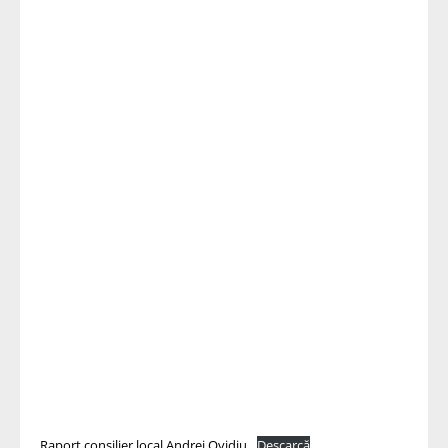
Raport consilier local Andrei Ovidiu
Descarcă