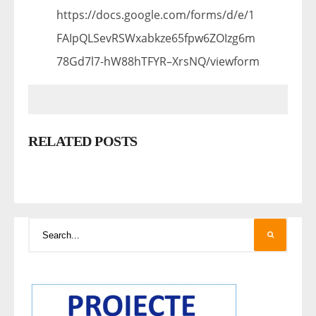
https://docs.google.com/forms/d/e/1
FAIpQLSevRSWxabkze65fpw6ZOIzg6m
78Gd7l7-hW88hTFYR–XrsNQ/viewform
RELATED POSTS