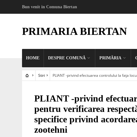
Bun venit in Comuna Biertan
PRIMARIA BIERTAN
HOME
DESPRE COMUNĂ
PRIMĂRIA
Stiri
PLIANT -privind efectuarea controlului la fața locul
STIRI
PLIANT -privind efectuarea
pentru verificarea respectăr
specifice privind acordarea
zootehni