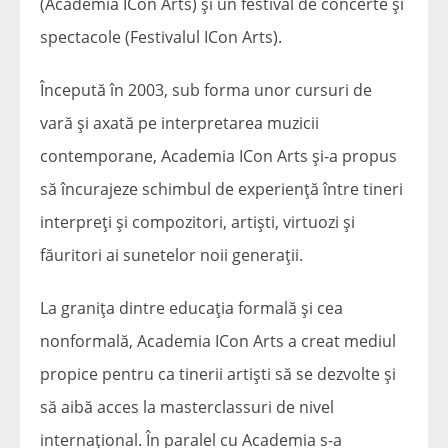
(Academia ICon Arts) și un festival de concerte și
spectacole (Festivalul ICon Arts).
Începută în 2003, sub forma unor cursuri de
vară și axată pe interpretarea muzicii
contemporane, Academia ICon Arts și-a propus
să încurajeze schimbul de experiență între tineri
interpreți și compozitori, artiști, virtuozi și
făuritori ai sunetelor noii generații.
La granița dintre educația formală și cea
nonformală, Academia ICon Arts a creat mediul
propice pentru ca tinerii artiști să se dezvolte și
să aibă acces la masterclassuri de nivel
internațional. În paralel cu Academia s-a