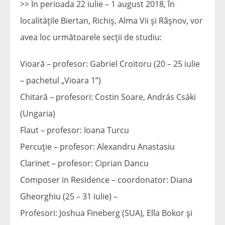
>> În perioada 22 iulie – 1 august 2018, în
localitățile Biertan, Richiș, Alma Vii și Râșnov, vor
avea loc următoarele secții de studiu:
Vioară – profesor: Gabriel Croitoru (20 – 25 iulie
– pachetul „Vioara 1”)
Chitară – profesori: Costin Soare, András Csáki
(Ungaria)
Flaut – profesor: Ioana Turcu
Percuție – profesor: Alexandru Anastasiu
Clarinet – profesor: Ciprian Dancu
Composer in Residence – coordonator: Diana
Gheorghiu (25 – 31 iulie) –
Profesori: Joshua Fineberg (SUA), Ella Bokor și