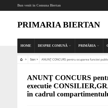
Bun venit in Comuna Biertan
PRIMARIA BIERTAN
HOME
DESPRE COMUNĂ
PRIMĂRIA
Stiri
ANUNŢ CONCURS pentru ocuparea functiei public
STIRI
ANUNŢ CONCURS pentru o
executie CONSILIER,
în cadrul compartimentulu